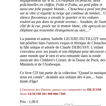
négligemment sur le lit. Un éléphant en peluche, deux
polichinelles en chiffon, Polki et Polka, un petit pâtre et
aussi une jolie poupée blonde... Chouchou a posé son fro
sur la vitre et regarde la neige qui continue de tomber... 
silence floconneux a envahi le quartier et les voitures
roulent au pas dans la grande avenue... Soudain, de l'aut
côté de la rue, posée sur le trottoir blanc, elle aperçoit un
éléphant qui ressemble étrangement au sien...."
La pianiste et auteur, Isabelle LECERF-DUTILLOY nou
fait pénétrer dans l'univers exquis et féerique de Choucho
la fille unique et adorée de Claude DEBUSSY. L'enfant
s'envolera avec ses jouets et son éléphant pour découvrir 
autre monde que le sien et sera entrainée dans la ronde
musicale des Children's Corner, de la Danse de Puck, des
Minstrels et de l'Arabesque.
Ce livre CD fait partie de la collection "Quand la musiqu
nous est contée", destinée aux enfants dès 4 ans.... Sans
limite d'âge!
à l'attention des libraires, passez vos commandes sur
DILICOM
.
Notre
GENCOD
:
301
.
900
.
006
.
7309
Prix :
1,00 €