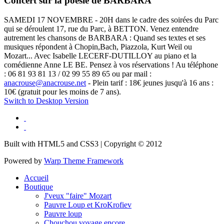
Concert sur la poésie de BARBARA
SAMEDI 17 NOVEMBRE - 20H dans le cadre des soirées du Parc
qui se déroulent 17, rue du Parc, à BETTON. Venez entendre
autrement les chansons de BARBARA : Quand ses textes et ses
musiques répondent à Chopin,Bach, Piazzola, Kurt Weil ou
Mozart... Avec Isabelle LECERF-DUTILLOY au piano et la
comédienne Anne LE BE. Pensez à vos réservations ! Au téléphone
: 06 81 93 81 13 / 02 99 55 89 65 ou par mail :
anacrouse@anacrouse.net
- Plein tarif : 18€ jeunes jusqu'à 16 ans :
10€ (gratuit pour les moins de 7 ans).
Switch to Desktop Version
Built with HTML5 and CSS3 | Copyright © 2012
Powered by
Warp Theme Framework
Accueil
Boutique
J'veux "faire" Mozart
Pauvre Loup et KroKrofiev
Pauvre loup
Chouchou voyage encore